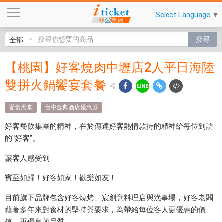
【
Select Language
▼
桃
園
搜尋
】
好
【桃園】好客燒肉中壢店2人平日海陸
【桃
客
燒
雙拼火鍋饗宴套餐
園】
肉
好客
中
饗食天堂
台中金典酒店優惠券
壢
燒肉
好客餐飲集團的精神，在於傳達好客熱情款待的精神給每位到訪
店
中壢
的”好客”。
2
人
店2人
讓客人感受到
平
平日
日
賓至如歸！好客如家！歡樂如友！
海
海陸
目前旗下品牌包含好客燒烤、宸創意料理店與漁事場，好客老闆
陸
雙拼
藉著多年來對食材的堅持與要求，為帶給每位客人更優惠的價
雙
值、更優良的品質。