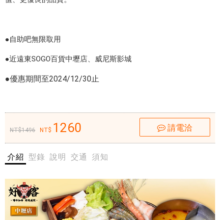
拼
火鍋
火
饗宴
鍋
饗
●自助吧無限取用
套餐
宴
$1260
●近遠東SOGO百貨中壢店、威尼斯影城
套
餐
- 愛票
●優惠期間至2024/12/30止
$
網
1
2
6
1260
請電洽
好
1496
0
客
-
餐
愛
介紹
型錄
說明
交通
須知
飲
票
集
網
團
的
精