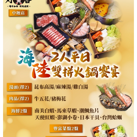
訪
的
”
好
客
”
。
讓
客
人
感
受
到
賓
至
如
歸