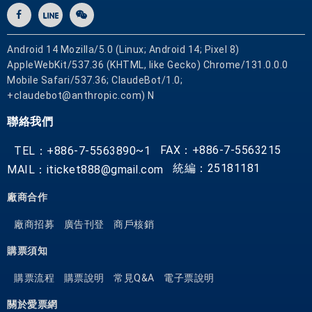
含
好
客
Android 14 Mozilla/5.0 (Linux; Android 14; Pixel 8)
燒
AppleWebKit/537.36 (KHTML, like Gecko) Chrome/131.0.0.0
烤
Mobile Safari/537.36; ClaudeBot/1.0;
、
+claudebot@anthropic.com) N
宸
聯絡我們
創
意
FAX：+886-7-5563215
TEL：+886-7-5563890~1
料
統編：25181181
MAIL：iticket888@gmail.com
理
店
廠商合作
與
漁
廠商招募
廣告刊登
商戶核銷
事
購票須知
場
，
購票流程
購票說明
常見Q&A
電子票說明
好
關於愛票網
客