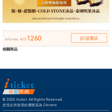
！
好
客
如
家
！
1260
歡
請電洽
1496
樂
相關商品
如
友
！
目
前
旗
下
品
© 2026 iticket. All Rights Reserved.
牌
您現在所使用的瀏覽器為 Chrome
包