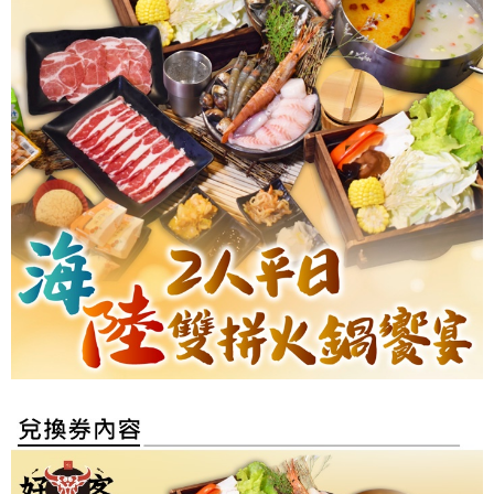
神
，
在
於
傳
達
好
客
熱
情
款
待
的
精
神
給
每
位
到