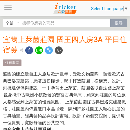
宜
Select Language
▼
蘭
上
搜尋
萊
茵
宜蘭上萊茵莊園 國王四人房3A 平日住
宜蘭
莊
園
宿券
上萊
國
茵莊
王
住宿套票
四
園 國
莊園的建立源自主人旅居歐洲數年，受歐文物薰陶，熱愛歐式古
人
王四
典巴洛克建築，憑著這份憧憬，親手打造莊園，從構想、設計、
房
到挑選傢俱與擺設，一手孕育出上萊茵。莊園名取自法國上萊茵
3
人房
省,象徵中古歐洲小鎮散發的豐富古典氣息，願來到莊園的每位旅
A
3A 平
人都感受到上萊茵的優雅氛圍。 上萊茵莊園採古典巴洛克建築風
平
格，莊園屋內佈置進口水晶吊燈、陳列許多莊園主人精心挑選的
日
日住
古典油畫、經典藝術品與設計書籍。設計了兩個交誼廳，提供每
住
宿券
一位貴賓，寬敞舒適的公共空間。
宿
更多宜蘭上萊茵莊園系列：