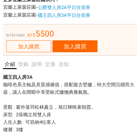
券
$5500
宜蘭上萊茵莊園-
公爵雙人房2A平日住宿券
$
- 愛票
宜蘭上萊茵莊園-
國王四人房3A平日住宿券
5
5
網
0
5500
11800
0
加入購買
加入購買
-
莊
愛
園
票
的
介紹
型錄
說明
交通
須知
網
建
國王四人房3A
立
咖啡色系主軸及具質感傢俱，搭配復古壁爐，特大空間沉穩而大
源
器，讓人在閒暇中享受歐式慵懶典雅氣氛。
自
主
景觀 : 窗外落羽松林矗立，旭日輝映著朝霞。
人
床型 : 2張獨立筒雙人床
旅
入住人數 : 可容納4位客人
居
樓層 : 3樓
歐
洲