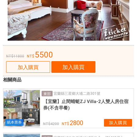
克
建
築
，
憑
著
這
份
5500
11800
憧
加入購買
憬
加入購買
，
相關商品
親
手
宜蘭縣三星鄉大埔二路301號
東部
打
【宜蘭】止間蜻蜓ZJ Villa-2人雙人房住宿
造
券(不含早餐)
莊
園
2800
紙本票券
加入購買
4200
，
從