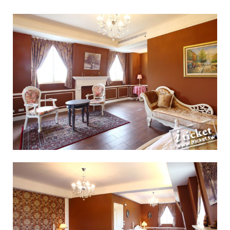
數
年
，
受
歐
文
物
薰
陶
，
熱
愛
歐
式
古
典
巴
洛