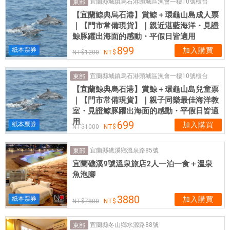
宜蘭縣城鎮烏石港頭城區漁會一樓10號櫃台
東部
構
【宜蘭鯨典烏石港】賞鯨＋環龜山島成人票
想
｜【門市常備現貨】｜親近湛藍海洋・見證
、
鯨豚躍出海面的感動・平假日皆適用
設
899
紙本票券
加入購買
1200
計
、
宜蘭縣城鎮烏石港頭城區漁會一樓10號櫃台
東部
到
【宜蘭鯨典烏石港】賞鯨＋環龜山島兒童票
挑
｜【門市常備現貨】｜親子同樂最佳海洋教
選
室・見證鯨豚躍出海面的感動・平假日皆適
傢
用
699
紙本票券
加入購買
1000
俱
與
宜蘭縣礁溪鄉溫泉路85號
東部
擺
宜蘭礁溪9號溫泉旅店2人一泊一食＋溫泉
設
魚泡腳
，
一
3880
紙本票券
加入購買
7800
手
孕
宜蘭縣冬山鄉水源路88號
東部
育