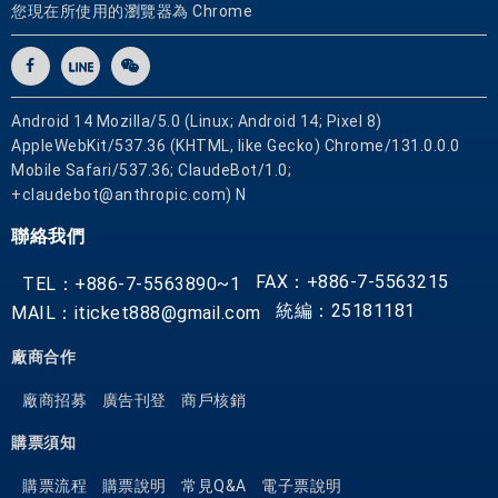
徵
您現在所使用的瀏覽器為 Chrome
中
古
歐
洲
Android 14 Mozilla/5.0 (Linux; Android 14; Pixel 8)
小
AppleWebKit/537.36 (KHTML, like Gecko) Chrome/131.0.0.0
鎮
Mobile Safari/537.36; ClaudeBot/1.0;
散
+claudebot@anthropic.com) N
發
聯絡我們
的
豐
FAX：+886-7-5563215
TEL：+886-7-5563890~1
富
統編：25181181
MAIL：iticket888@gmail.com
古
典
廠商合作
氣
廠商招募
廣告刊登
商戶核銷
息
，
購票須知
願
來
購票流程
購票說明
常見Q&A
電子票說明