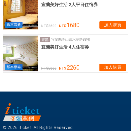
宜蘭美好生活 2人平日住宿券
出
上
萊
1680
紙本票券
加入購買
茵
3600
。
宜蘭縣冬山鄉水源路88號
東部
莊
宜蘭美好生活 4人住宿券
園
名
取
2260
紙本票券
加入購買
自
5000
法
國
上
萊
茵
省
,
象
© 2026 iticket. All Rights Reserved.