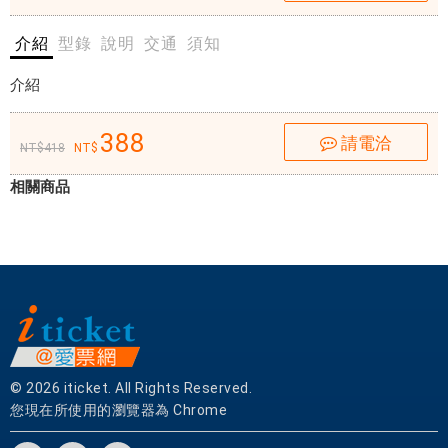
票
網
介紹
型錄
說明
交通
須知
【
奇
介紹
麗
灣
388
請電洽
X
418
小
相關商品
農
蔬
食
西
餐
廳
】
秉
持
© 2026 iticket. All Rights Reserved.
著
您現在所使用的瀏覽器為 Chrome
農