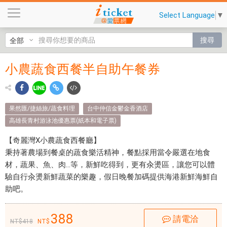
小
Select Language
▼
農
蔬
搜尋
食
西
小農蔬食西餐半自助午餐券
小農
餐
半
蔬食
自
西餐
助
果然匯/捷絲旅/蔬食料理
台中仲信金鬱金香酒店
午
高雄長青村游泳池優惠票(紙本和電子票)
半自
餐
助午
【奇麗灣X小農蔬食西餐廳】
券
秉持著農場到餐桌的蔬食樂活精神，餐點採用當令嚴選在地食
$
餐券
材，蔬果、魚、肉…等，新鮮吃得到，更有汆燙區，讓您可以體
3
$388
驗自行汆燙新鮮蔬菜的樂趣，假日晚餐加碼提供海港新鮮海鮮自
8
助吧。
8
- 愛
-
票網
388
愛
請電洽
418