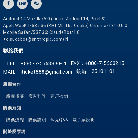
場
到
餐
Android 14 Mozilla/5.0 (Linux; Android 14; Pixel 8)
桌
AppleWebKit/537.36 (KHTML, like Gecko) Chrome/131.0.0.0
的
Mobile Safari/537.36; ClaudeBot/1.0;
蔬
+claudebot@anthropic.com) N
食
聯絡我們
樂
活
FAX：+886-7-5563215
TEL：+886-7-5563890~1
精
統編：25181181
MAIL：iticket888@gmail.com
神
，
廠商合作
餐
廠商招募
廣告刊登
商戶核銷
點
採
購票須知
用
購票流程
購票說明
常見Q&A
電子票說明
當
令
關於愛票網
嚴