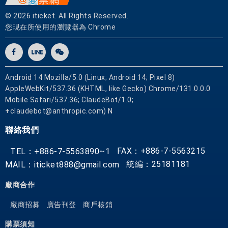
與
© 2026 iticket. All Rights Reserved.
路
您現在所使用的瀏覽器為 Chrome
程
的
熟
晰
Android 14 Mozilla/5.0 (Linux; Android 14; Pixel 8)
度
AppleWebKit/537.36 (KHTML, like Gecko) Chrome/131.0.0.0
，
Mobile Safari/537.36; ClaudeBot/1.0;
帶
+claudebot@anthropic.com) N
給
聯絡我們
尊
貴
FAX：+886-7-5563215
TEL：+886-7-5563890~1
的
統編：25181181
MAIL：iticket888@gmail.com
您
一
廠商合作
個
滿
廠商招募
廣告刊登
商戶核銷
意
購票須知