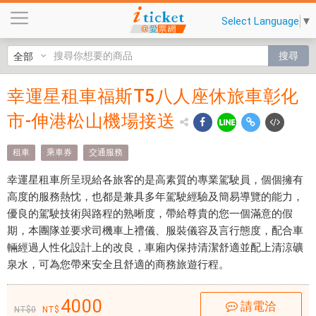
幸
Select Language
▼
運
星
搜尋
租
車
幸運星租車福斯T5八人座休旅車彰化
幸運
福
斯
市-伸港松山機場接送
星租
T
車福
5
租車
乘車券
交通服務
八
斯T5
幸運星租車所呈現給各旅客的是高素質的專業駕駛員，個個擁有
人
八人
高度的服務熱忱，也都是兼具多年駕駛經驗及簡易導覽的能力，
座
優良的駕駛技術與路程的熟晰度，帶給尊貴的您一個滿意的假
休
座休
期，本團隊並要求司機車上禮儀、服裝儀容及言行態度，配合車
旅
旅車
輛經過人性化設計上的改良，車廂內保持清潔舒適並配上清涼礦
車
泉水，可為您帶來安全且舒適的商務旅遊行程。
彰
彰化
化
市-伸
4000
市
請電洽
0