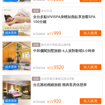
個
擁
全台分店
北區
有
全台多點VIVISPA身輕如燕鈦享放鬆SPA
高
100分鐘
度
的
999
紙本票券
加入購買
4000
服
務
新北市中和區員山路8號
北區
熱
中和儷閣別墅旅館-6人派對歡唱5小時券
忱
，
也
3520
紙本票券
加入購買
都
5160
是
台北市南京東路五段325號
北區
兼
台北雅柏精緻旅館 精典客房休憩券
具
多
年
920
紙本票券
加入購買
駕
1500