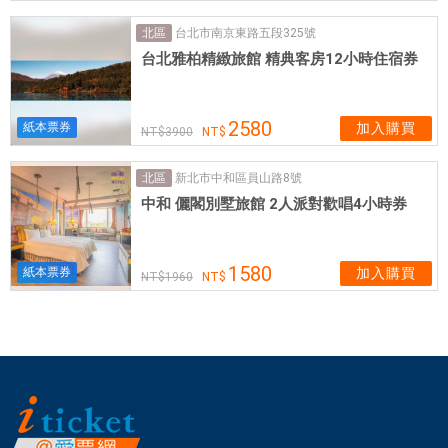
駛
台北市南京東路五段325號
經
北區
台北雅柏精緻旅館 精典客房12小時住宿券
驗
及
簡
2580
紙本票券
加入購買
易
3900
導
覽
新北市中和區員山路8號
北區
的
中和 儷閣別墅旅館 2人派對歡唱4小時券
能
力
1580
紙本票券
加入購買
，
1960
優
良
的
駕
駛
技
術