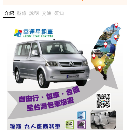
-
港松
伸
介紹
型錄
說明
交通
須知
山機
港
松
場接
山
送
機
場
$4000
接
- 愛票
送
$
網
4
0
0
幸
0
運
-
星
愛
租
票
車
網
所
呈