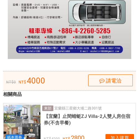
現
給
各
旅
客
的
是
高
素
質
4000
請電洽
的
0
專
相關商品
業
駕
宜蘭縣三星鄉大埔二路301號
東部
駛
【宜蘭】止間蜻蜓ZJ Villa-2人雙人房住宿
員
券(不含早餐)
，
個
2800
紙本票券
加入購買
4200