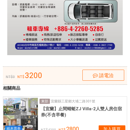
現
給
各
旅
客
的
是
高
素
質
3200
請電洽
的
0
專
相關商品
業
駕
宜蘭縣三星鄉大埔二路301號
東部
駛
【宜蘭】止間蜻蜓ZJ Villa-2人雙人房住宿
員
券(不含早餐)
，
個
2800
紙本票券
加入購買
4200