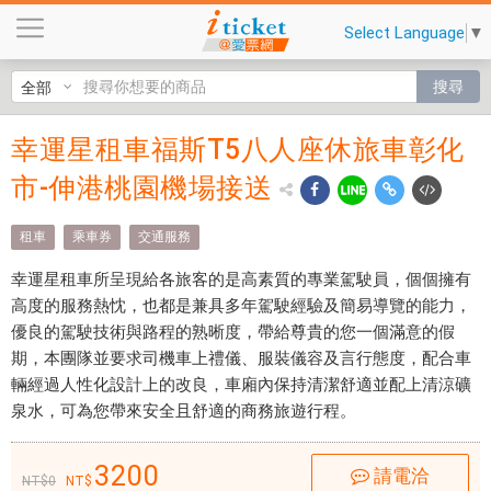
幸
Select Language
▼
運
星
搜尋
租
車
幸運星租車福斯T5八人座休旅車彰化
幸運
福
斯
市-伸港桃園機場接送
星租
T
車福
5
租車
乘車券
交通服務
八
斯T5
幸運星租車所呈現給各旅客的是高素質的專業駕駛員，個個擁有
人
八人
高度的服務熱忱，也都是兼具多年駕駛經驗及簡易導覽的能力，
座
優良的駕駛技術與路程的熟晰度，帶給尊貴的您一個滿意的假
休
座休
期，本團隊並要求司機車上禮儀、服裝儀容及言行態度，配合車
旅
旅車
輛經過人性化設計上的改良，車廂內保持清潔舒適並配上清涼礦
車
泉水，可為您帶來安全且舒適的商務旅遊行程。
彰
彰化
化
市-伸
3200
市
請電洽
0