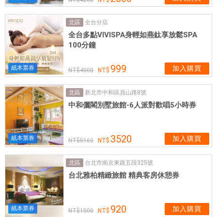
個
擁
全台分店
北區
有
全台多點VIVISPA身輕如燕鈦享放鬆SPA
高
100分鐘
度
的
999
紙本票券
加入購買
4000
服
務
新北市中和區員山路8號
北區
熱
中和儷閣別墅旅館-6人派對歡唱5小時券
忱
，
也
3520
紙本票券
加入購買
都
5160
是
台北市南京東路五段325號
北區
兼
台北雅柏精緻旅館 精典客房休憩券
具
多
年
920
紙本票券
加入購買
駕
1500