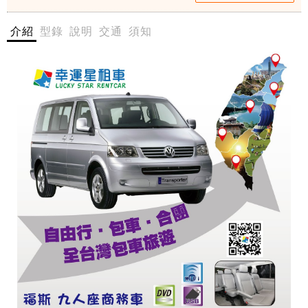
-
港桃
伸
介紹
型錄
說明
交通
須知
園機
港
桃
場接
園
送
機
場
$3200
接
- 愛票
送
$
網
3
2
0
幸
0
運
-
星
愛
租
票
車
網
所
呈