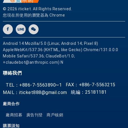
與
© 2026 iticket. All Rights Reserved.
路
您現在所使用的瀏覽器為 Chrome
程
的
熟
晰
Android 14 Mozilla/5.0 (Linux; Android 14; Pixel 8)
度
AppleWebKit/537.36 (KHTML, like Gecko) Chrome/131.0.0.0
，
Mobile Safari/537.36; ClaudeBot/1.0;
帶
+claudebot@anthropic.com) N
給
聯絡我們
尊
貴
FAX：+886-7-5563215
TEL：+886-7-5563890~1
的
統編：25181181
MAIL：iticket888@gmail.com
您
一
廠商合作
個
滿
廠商招募
廣告刊登
商戶核銷
意
購票須知