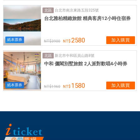
駛
台北市南京東路五段325號
經
北區
台北雅柏精緻旅館 精典客房12小時住宿券
驗
及
簡
2580
紙本票券
加入購買
易
3900
導
覽
新北市中和區員山路8號
北區
的
中和 儷閣別墅旅館 2人派對歡唱4小時券
能
力
1580
紙本票券
加入購買
，
1960
優
良
的
駕
駛
技
術