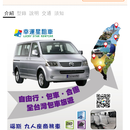
區
桃園
桃
介紹
型錄
說明
交通
須知
機場
園
機
接送
場
$2300
接
送
- 愛票
$
網
2
3
0
幸
0
運
-
星
愛
租
票
車
網
所
呈
現