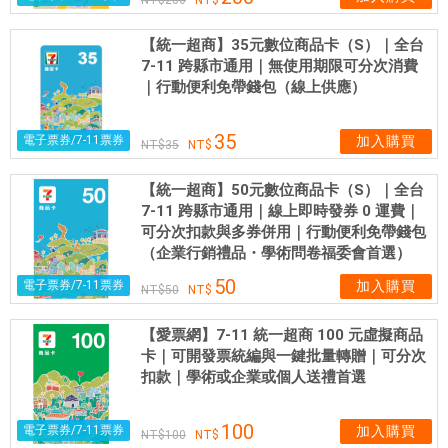
有
高
【統一超商】35元數位商品卡（S）｜全台
度
7-11 跨縣市通用｜無使用期限可分次消費
｜行動便利免帶錢包（線上供應）
的
服
務
35
電子票券/7-11票券
加入購買
35
熱
忱
【統一超商】50元數位商品卡（S）｜全台
，
7-11 跨縣市通用｜線上即時發券 0 運費｜
也
可分次扣款與多券併用｜行動便利免帶錢包
（企業行銷禮品・學術問卷福委會首選）
都
是
50
電子票券/7-11票券
加入購買
50
兼
具
【愛票網】7-11 統一超商 100 元虛擬商品
多
卡｜可開發票統編與一鍵批量轉贈｜可分次
年
扣款｜學術或企業或個人送禮首選
駕
駛
100
電子票券/7-11票券
加入購買
100
經