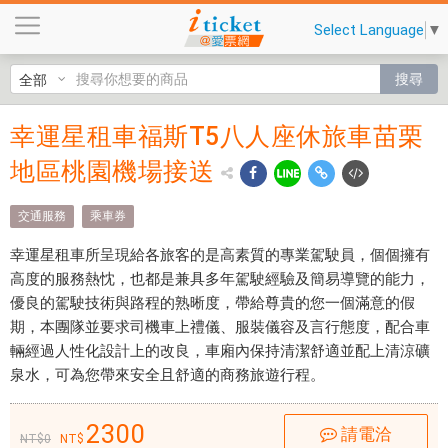
幸
Select Language
▼
運
星
搜尋
租
車
幸運星租車福斯T5八人座休旅車苗栗
幸運
福
斯
地區桃園機場接送
星租
T
車福
5
交通服務
乘車券
八
斯T5
幸運星租車所呈現給各旅客的是高素質的專業駕駛員，個個擁有
人
八人
高度的服務熱忱，也都是兼具多年駕駛經驗及簡易導覽的能力，
座
優良的駕駛技術與路程的熟晰度，帶給尊貴的您一個滿意的假
休
座休
期，本團隊並要求司機車上禮儀、服裝儀容及言行態度，配合車
旅
旅車
輛經過人性化設計上的改良，車廂內保持清潔舒適並配上清涼礦
車
泉水，可為您帶來安全且舒適的商務旅遊行程。
苗
苗栗
栗
地區
2300
地
請電洽
0