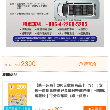
給
各
旅
客
的
是
高
素
質
的
專
2300
請電洽
0
業
駕
相關商品
駛
員
【統一超商】200元數位商品卡（S）｜支
，
援一鍵批量轉贈與專屬對帳備註欄｜可開統
編報帳｜可分次扣款（線上供應）
個
個
擁
200
電子票券/7-11票券
加入購買
200