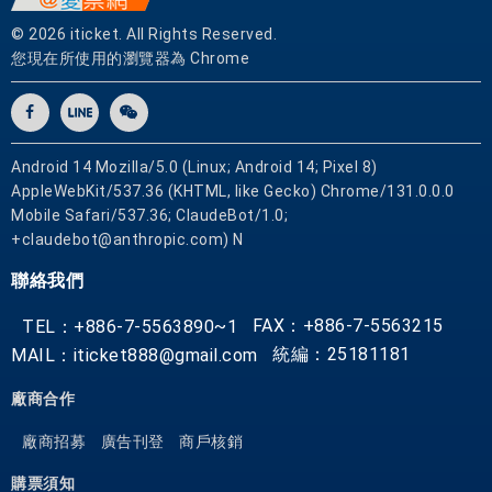
路
程
© 2026 iticket. All Rights Reserved.
您現在所使用的瀏覽器為 Chrome
的
熟
晰
度
，
Android 14 Mozilla/5.0 (Linux; Android 14; Pixel 8)
AppleWebKit/537.36 (KHTML, like Gecko) Chrome/131.0.0.0
帶
Mobile Safari/537.36; ClaudeBot/1.0;
給
+claudebot@anthropic.com) N
尊
貴
聯絡我們
的
您
FAX：+886-7-5563215
TEL：+886-7-5563890~1
一
統編：25181181
MAIL：iticket888@gmail.com
個
廠商合作
滿
意
廠商招募
廣告刊登
商戶核銷
的
假
購票須知