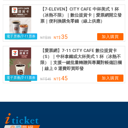
驗
【7-ELEVEN】CITY CAFE 中杯美式 1 杯
及
（冰熱不限）｜數位提貨卡｜愛票網開立發
簡
票｜便利換購免零錢（線上供應）
易
導
35
電子票券/7-11票券
加入購買
35
覽
的
【愛票網】7-11 CITY CAFE 數位提貨卡
能
（S）｜中杯拿鐵或大杯美式 1 杯（冰熱不
力
限）｜支援一鍵批量轉贈與專屬對帳備註欄
，
｜線上 0 運費即買即發
優
45
電子票券/7-11票券
加入購買
45
良
的
駕
駛
技
術
與