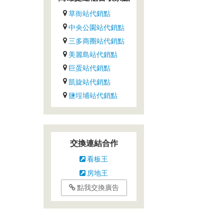
及
簡
草衙站代銷點
易
中央公園站代銷點
導
三多商圈站代銷點
覽
美麗島站代銷點
的
巨蛋站代銷點
能
凱旋站代銷點
力，
鹽埕埔站代銷點
優
良
的
駕
交換連結合作
駛
技
看板王
術
房地王
與
點我交換廣告
路
程
的