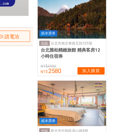
紙本票券
請電洽
台北市南京東路五段325號
北區
台北雅柏精緻旅館 精典客房12
小時住宿券
3900
2580
加入購買
紙本票券
新北市中和區員山路8號
北區