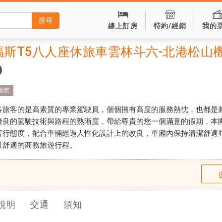
搜尋
線上訂房
特約/經銷
我的
福斯T5八人座休旅車雲林斗六-北港松山
服務
各旅客的是高素質的專業駕駛員，個個擁有高度的服務熱忱，也都是
優良的駕駛技術與路程的熟晰度，帶給尊貴的您一個滿意的假期，本
言行態度，配合車輛經過人性化設計上的改良，車廂內保持清潔舒適
且舒適的商務旅遊行程。
說明
交通
須知