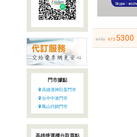
高
度
的
服
務
5300
0
熱
忱，
也
都
是
兼
門市據點
具
高雄漢神巨蛋門市
多
台中中港門市
年
鳳山代銷門市
駕
駛
經
驗
高雄捷運櫃台取票點