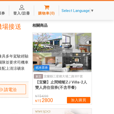
Select Language
▼
票券
登入/註冊
購物車
(
0
)
機場接送
相關商品
兼具多年駕駛經驗
團隊並要求司機車
紙本票券
並配上清涼礦泉
宜蘭縣三星鄉大埔二路301號
東部
【宜蘭】止間蜻蜓ZJ Villa-2人
雙人房住宿券(不含早餐)
請電洽
4200
2800
加入購買