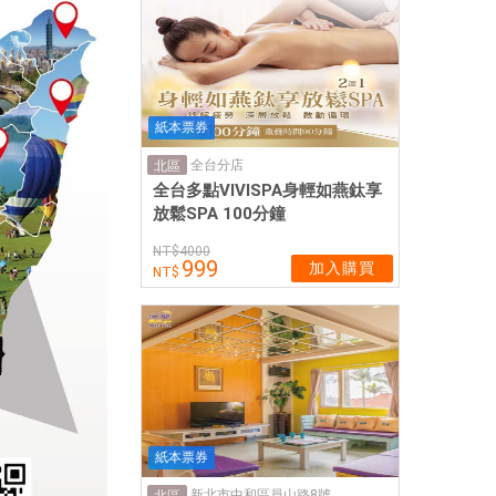
紙本票券
全台分店
北區
全台多點VIVISPA身輕如燕鈦享
放鬆SPA 100分鐘
4000
999
加入購買
紙本票券
新北市中和區員山路8號