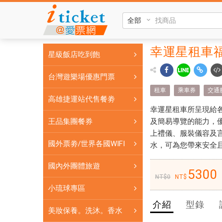
幸
運
星
租
幸運星租車
幸運
星級飯店吃到飽
車
星租
福
台灣遊樂場優惠門票
斯
車福
租車
乘車券
交通
T5
高雄捷運站代售餐劵
斯T5
八
幸運星租車所呈現給
人
及簡易導覽的能力，
八人
王品集團餐券
座
上禮儀、服裝儀容及
座休
休
國外票劵/世界各國WIFI
水，可為您帶來安全
旅
旅車
車
國內外團體旅遊
5300
雲林
雲
0
小琉球專區
林
斗六-
斗
介紹
型錄
北港
美妝保養。洗沐。香水
六-