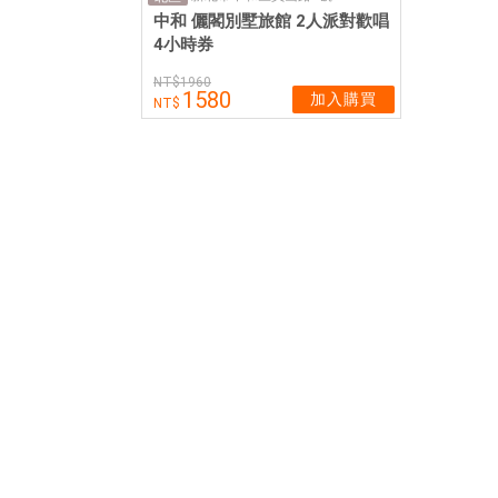
中和 儷閣別墅旅館 2人派對歡唱
4小時券
1960
1580
加入購買