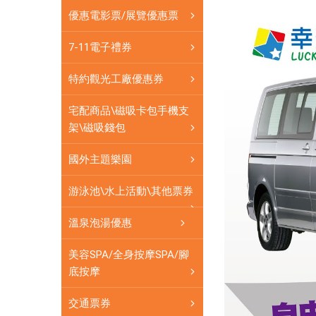
北
松山
優惠電影票/展覽優惠票
港
機場
松
7-11電子禮券
山
接送
機
特約觀光工廠優惠券
$5300
場
接
- 愛票
宅配商品\磁吸卡包手機支
送
架\磁吸錢包
網
$5300
-
國外主題樂園
愛
幸
票
游泳池\水上活動\其他票券
運
網
星
溫泉泡湯優惠
租
美容SPA/全身按摩SPA/腳
車
底按摩
所
呈
交通票券
現