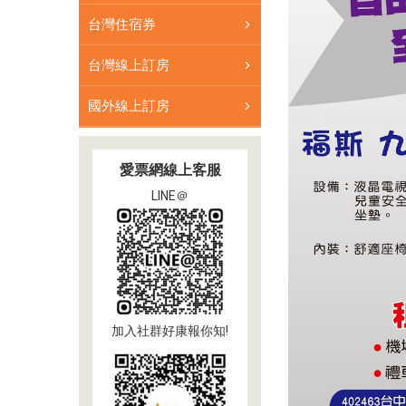
給
台灣住宿券
各
旅
台灣線上訂房
客
的
國外線上訂房
是
高
素
愛票網線上客服
質
LINE＠
的
專
業
駕
駛
員，
加入社群好康報你知!
個
個
擁
有