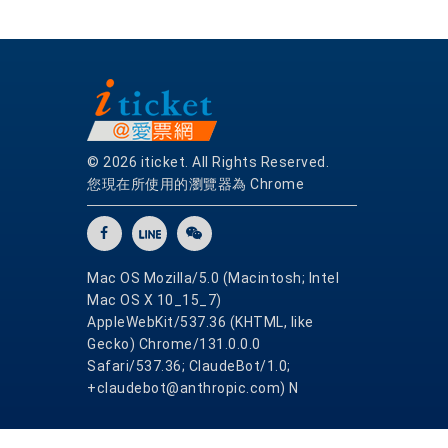
熟
晰
度，
帶
給
尊
貴
© 2026 iticket. All Rights Reserved.
的
您現在所使用的瀏覽器為 Chrome
您
一
個
滿
Mac OS Mozilla/5.0 (Macintosh; Intel
意
Mac OS X 10_15_7)
的
AppleWebKit/537.36 (KHTML, like
Gecko) Chrome/131.0.0.0
假
Safari/537.36; ClaudeBot/1.0;
期，
+claudebot@anthropic.com) N
本
團
隊