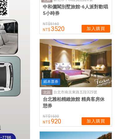
北區
中和儷閣別墅旅館-6人派對歡唱
5小時券
5160
3520
加入購買
紙本票券
台北市南京東路五段325號
北區
台北雅柏精緻旅館 精典客房休
憩券
1500
920
加入購買