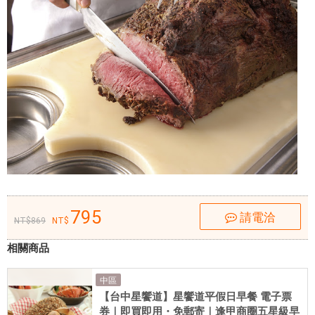
定
制
的
菜
品
服
務
和
私
人
包
廂
795
。
請電洽
869
以
相關商品
下
是
中區
更
【台中星饗道】星饗道平假日早餐 電子票
詳
券｜即買即用・免郵寄｜逢甲商圈五星級早