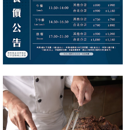
名
於
世
，
除
了
提
供
豐
盛
的
自
助
餐
外
，
還
提
供