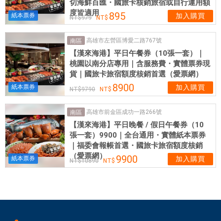
切海鮮百匯・國旅卡核銷旅宿或自行運用額
供
度皆適用
895
紙本票券
加入購買
了
979
豐
富
高雄市左營區博愛二路767號
南區
多
【漢來海港】平日午餐券（10張一套）｜
桃園以南分店專用｜含服務費・實體票券現
樣
貨｜國旅卡旅宿額度核銷首選（愛票網）
的
8900
紙本票券
加入購買
中
9790
式
海
高雄市前金區成功一路266號
南區
鮮
【漢來海港】平日晚餐 / 假日午餐券（10
張一套）9900｜全台通用・實體紙本票券
料
｜福委會報帳首選・國旅卡旅宿額度核銷
理
（愛票網）
9900
，
紙本票券
加入購買
10890
包
括
清
蒸
、