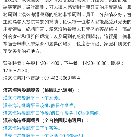
北
北適
裝潢華麗，設計高雅，可以讓人感受到一種尊貴的用餐體驗。
服
適
用）
務周到：漢來海港餐廳的服務非常周到，員工十分熱情友好，會
用
主動為客人提供需要的幫助，確保每一位客人都能感受到完美的
）
$795
用餐體驗。
總體而言，漢來海港餐廳以其豐盛的菜品選擇，高品
$
- 愛
質的食材和優雅的環境，以及周到的服務而聞名。這裡是一個非
7
常適合舉辦大型聚會和慶典的場所，也適合情侶、家庭和朋友們
9
票網
享受美食的好地方
。
5
-
營業時間：午餐11:30–14:00，下午餐：14:30–16:30，晚餐：
愛
漢
17:30–21:30。
票
來
漢來海港訂位電話：07-412-8068 轉 4。
網
海
漢來海港餐廳餐券（桃園以北適用）：
港
漢來海港餐廳平日下午茶券。
餐
漢來海港餐廳平日晚餐/假日午餐券。
廳
漢來海港餐廳平日晚餐/假日午餐券-10張優惠組。
是
漢來海港餐廳餐券（全台桃園以南適用）：
一
漢來海港餐廳平日下午茶券。
家
以
漢來海港餐廳平日下午茶券-10張優惠組。