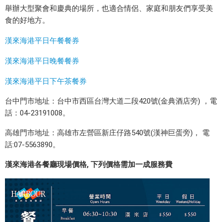
以
舉辦大型聚會和慶典的場所，也適合情侶、家庭和朋友們享受美
其
食的好地方。
高
品
漢來海港平日午餐餐券
質
漢來海港平日晚餐餐券
的
食
漢來海港平日下午茶餐券
材
和
台中門市地址：
台中市西區台灣大道二段420號(金典酒店旁) ，電
多
話
：
04-23191008
。
種
風
高雄門市地址
：
高雄市左營區新庄仔路540號(漢神巨蛋旁)， 電
味
話:07-5563890
。
的
漢來海港各餐廳現場價格, 下列價格需加一成服務費
海
鮮
料
理
聞