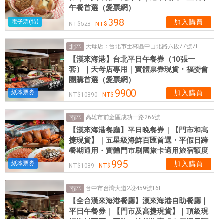
細
午餐首選（愛票網）
的
398
電子票(特)
加入購買
介
528
紹
天母店：台北市士林區中山北路六段77號7F
北區
：
【漢來海港】台北平日午餐券（10張一
菜
套）｜天母店專用｜實體票券現貨・福委會
品
團購首選（愛票網）
種
9900
紙本票券
加入購買
類
10890
豐
高雄市前金區成功一路266號
富
南區
【漢來海港餐廳】平日晚餐券｜【門市和高
：
捷現貨】｜五星級海鮮百匯首選・平假日跨
漢
餐期通用・實體門市刷國旅卡適用旅宿額度
來
995
紙本票券
加入購買
海
1089
港
餐
台中市台灣大道2段459號16F
南區
廳
【全台漢來海港餐廳】漢來海港自助餐廳｜
平日午餐券｜【門市及高捷現貨】｜頂級現
提