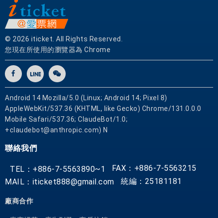
紅
燒
、
© 2026 iticket. All Rights Reserved.
炒
您現在所使用的瀏覽器為 Chrome
、
煮
、
烤
Android 14 Mozilla/5.0 (Linux; Android 14; Pixel 8)
、
AppleWebKit/537.36 (KHTML, like Gecko) Chrome/131.0.0.0
燉
Mobile Safari/537.36; ClaudeBot/1.0;
等
+claudebot@anthropic.com) N
多
聯絡我們
種
風
FAX：+886-7-5563215
TEL：+886-7-5563890~1
味
統編：25181181
MAIL：iticket888@gmail.com
，
而
廠商合作
且