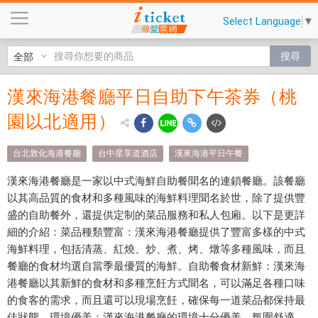
漢
Select Language
▼
來
海
搜尋
港
餐
漢來海港餐廳平日自助下午茶券（桃
漢來
廳
平
園以北適用）
海港
日
餐廳
自
台北敦化海港餐廳
台中星享道酒店
漢來海港平日午餐
助
平日
漢來海港餐廳是一家以中式海鮮自助餐聞名的連鎖餐廳。該餐廳
下
自助
以其高品質的食材和多種風味的海鮮料理聞名於世，除了提供豐
午
盛的自助餐外，還提供定制的菜品服務和私人包廂。以下是更詳
茶
下午
細的介紹：
菜品種類豐富：漢來海港餐廳提供了豐富多樣的中式
券
茶券
海鮮料理，包括清蒸、紅燒、炒、煮、烤、燉等多種風味，而且
（
餐廳的食材均選自當季最優質的海鮮。
自助餐食材新鮮：漢來海
桃
（桃
港餐廳以其新鮮的食材和多種烹飪方式聞名，可以滿足各種口味
園
園以
的食客的需求，而且還可以現場烹飪，確保每一道菜品都保持最
以
佳狀態。
環境優美：漢來海港餐廳的環境十分優美，氛圍舒適，