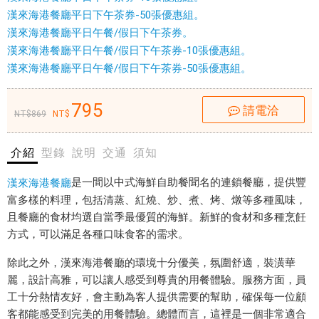
中
漢來海港餐廳平日下午茶券-50張優惠組。
式
漢來海港餐廳平日午餐/假日下午茶券。
海
漢來海港餐廳平日午餐/假日下午茶券-10張優惠組。
鮮
漢來海港餐廳平日午餐/假日下午茶券-50張優惠組。
自
助
795
請電洽
869
餐
聞
名
介紹
型錄
說明
交通
須知
的
是一間以中式海鮮自助餐聞名的連鎖餐廳，
提供豐
漢來海港餐廳
連
富多樣的料理，包括清蒸、紅燒、炒、煮、烤、燉等多種風味，
鎖
且餐廳的食材均選自當季最優質的海鮮。新鮮的食材和多種烹飪
餐
方式，可以滿足各種口味食客的需求。
廳
。
除此之外，漢來海港餐廳的環境十分優美，氛圍舒適，裝潢華
該
麗，設計高雅，可以讓人感受到尊貴的用餐體驗。服務方面，員
餐
工十分熱情友好，會主動為客人提供需要的幫助，確保每一位顧
廳
客都能感受到完美的用餐體驗。總體而言，這裡是一個非常適合