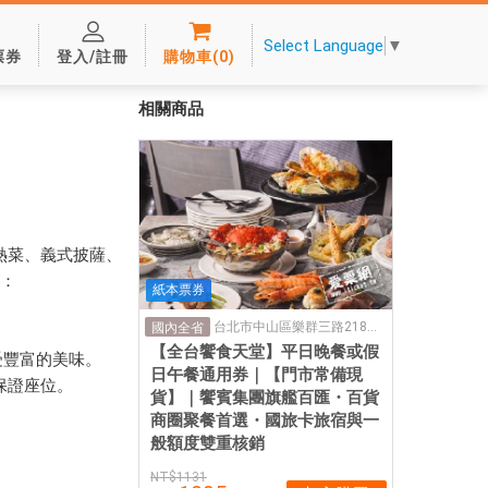
Select Language
▼
票券
登入/註冊
購物車
(
0
)
相關商品
熱菜、義式披薩、
紹：
紙本票券
台北市中山區樂群三路218號4樓
國內全省
【全台饗食天堂】平日晚餐或假
受豐富的美味。
日午餐通用券｜【門市常備現
保證座位。
貨】｜饗賓集團旗艦百匯・百貨
商圈聚餐首選・國旅卡旅宿與一
般額度雙重核銷
1131