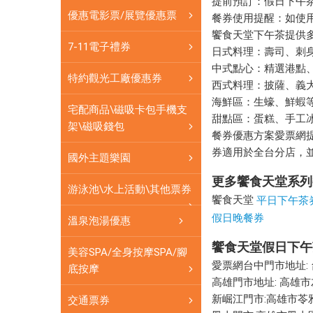
提前預訂：假日下午
票
票網
優惠電影票/展覽優惠票
餐券使用提醒：如使
網
饗食天堂下午茶提供
7-11電子禮券
日式料理：壽司、刺
饗
中式點心：精選港點
食
特約觀光工廠優惠券
西式料理：披薩、義
天
海鮮區：生蠔、鮮蝦
宅配商品\磁吸卡包手機支
堂
甜點區：蛋糕、手工
架\磁吸錢包
假
餐券優惠方案愛票網
日
券適用於全台分店，
國外主題樂園
下
午
更多饗食天堂系列
游泳池\水上活動\其他票券
茶
饗食天堂
平日下午茶
券
假日晚餐券
溫泉泡湯優惠
全
台
饗食天堂假日下午
美容SPA/全身按摩SPA/腳
通
愛票網台中門市地址: 台
底按摩
用
高雄門市地址: 高雄市左
920
新崛江門市:高雄市苓雅區
交通票券
元