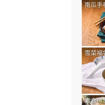
用
餐
需
求。
以
下
是
假
日
下
午
茶
的
優
惠
價
格
與
詳