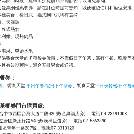
茶為熱門時段，建議至少提前1至2週訂位，以避免額滿。
用愛票網優惠餐券，請在訂位時提前告知，以便確認使用和座位安排
多樣美食，從日式、義式到中式均有選擇：
身、天婦羅
、各式熱炒
大利麵、現烤肉品
等
冰淇淋、季節水果
提供饗食天堂的多種餐券優惠，不僅假日下午茶，還有午餐、晚餐等
並且有效期彈性，適合安排聚會或送禮。
餐券：
饗食天堂
饗食天堂
券、
平日午餐/假日下午茶券、
平日晚餐/假日午餐
茶餐券門市購買處:
中市西區台灣大道二段420號(金典酒店旁) ，電話:04-23191008
營區新庄仔路540號(漢神巨蛋旁)， 電話:07-5563890
青年一路287號，電話:07-3313120