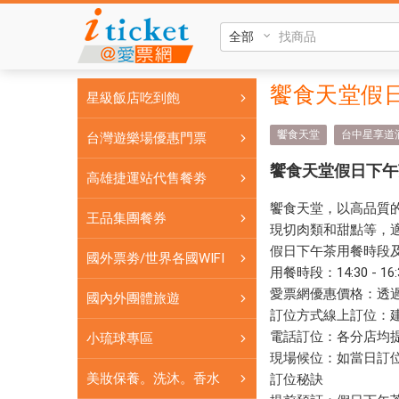
饗
食
天
堂
饗食
饗食天堂假日下
星級飯店吃到飽
假
天堂
日
饗食天堂
台中星享道
台灣遊樂場優惠門票
下
假日
午
饗食天堂假日下午
高雄捷運站代售餐劵
下午
茶
饗食天堂，以高品質
券
茶券
王品集團餐券
現切肉類和甜點等，適
全
全台
假日下午茶用餐時段
台
國外票劵/世界各國WIFI
用餐時段：14:30 - 
通
通用
愛票網優惠價格：透過
用
國內外團體旅遊
(test)
訂位方式線上訂位：
(test)
電話訂位：各分店均
小琉球專區
$920
$920
現場候位：如當日訂
-
- 愛
美妝保養。洗沐。香水
訂位秘訣
愛