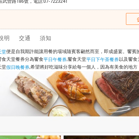
營路186號，電話:07-7223241
說明
交通
須知
便是自我期許能讓用餐的場域隨賓客翩然而至，即成盛宴。
饗賓
天堂
饗食天堂餐券分為饗食
,饗食天堂
以及饗食
平日午餐券
平日下午茶餐券
天堂
,希望將好吃滋味分享給每一個人，因為有美食的地方
假日晚餐券