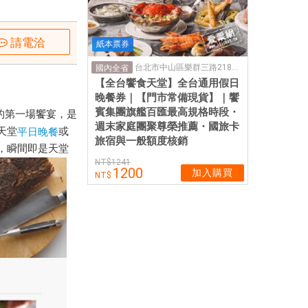
請電洽
紙本票券
台北市中山區樂群三路218號4樓
國內全省
【全台饗食天堂】全台通用假日
晚餐券｜【門市常備現貨】｜饗
賓集團旗艦百匯最高規格時段・
的第一場饗宴，是
週末家庭團聚尊榮推薦・國旅卡
天堂
或
平日晚餐
旅宿與一般額度核銷
，瞬間即是天堂
1241
1200
加入購買