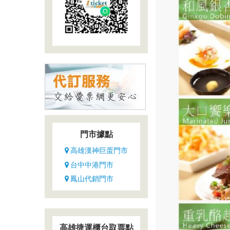
的
國
際
美
食
選
擇，
包
括
壽
門市據點
司、
生
高雄漢神巨蛋門市
魚
台中中港門市
片、
鳳山代銷門市
現
炒
熱
菜、
高雄捷運櫃台取票點