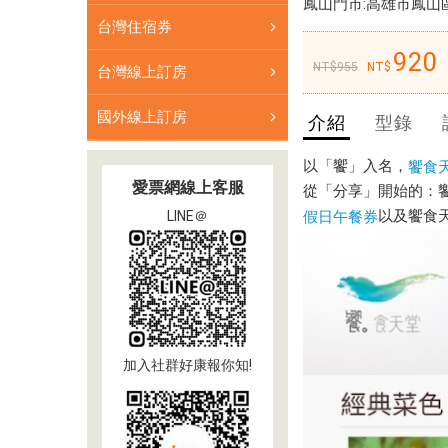
鳳山門市:高雄市鳳山區武
台灣住宿券
饗
920
食
955
台灣線上訂房
天
堂，
國外線上訂房
介紹
型錄
以
高
以「饗」入名，
饗食
品
愛票網線上客服
從「分享」開始的：
質
以及饗食
假日午餐券
LINE＠
的
自
助
餐
聞
名，
加入社群好康報你知!
提
供
豐
富