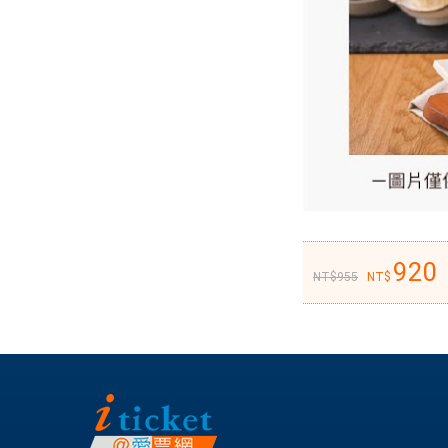
細
介
紹：
假
日
下
午
茶
用
餐
時
920
955
段
及
愛
票
網
優
惠