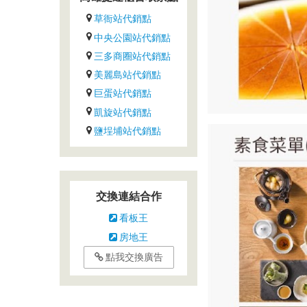
義
草衙站代銷點
式
披
中央公園站代銷點
薩、
三多商圈站代銷點
現
美麗島站代銷點
切
巨蛋站代銷點
肉
凱旋站代銷點
類
鹽埕埔站代銷點
和
甜
點
等，
交換連結合作
適
合
看板王
各
房地王
種
點我交換廣告
聚
會
及