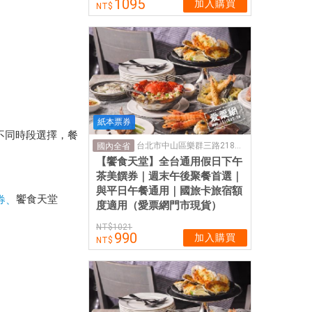
1095
加入購買
。
紙本票券
不同時段選擇，餐
台北市中山區樂群三路218號4樓
國內全省
【饗食天堂】全台通用假日下午
茶美饌券｜週末午後聚餐首選｜
與平日午餐通用｜國旅卡旅宿額
饗食天堂
券、
度適用（愛票網門市現貨）
1021
990
加入購買