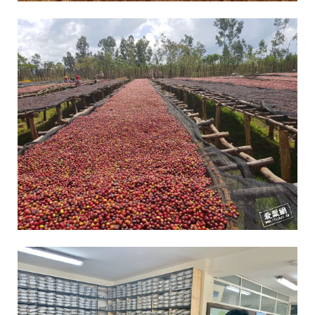
i
全
品
項
採
用
1
0
0
%
阿
拉
比
卡
豆
，
並
經
過