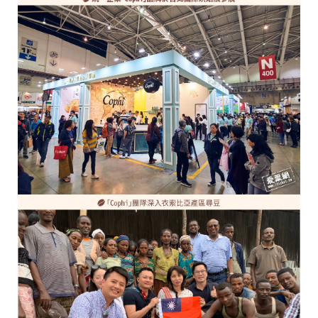
C
o
p
h
i
咖
啡
豆
西
阿