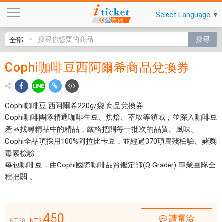
C
Select Language
▼
o
p
搜尋
h
i
Cophi咖啡豆西阿爾希商品兌換券
Cophi
咖
啡
咖啡
豆
豆西
西
Cophi咖啡豆 西阿爾希220g/袋 商品兌換券
阿
Cophi咖啡團隊精通咖啡生豆、烘焙、萃取等領域，並深入咖啡豆
阿爾
爾
產區找尋精品中的精品，嚴格把關每一批次的品質、風味。
希商
希
Cophi全品項採用100%阿拉比卡豆，並經過370項農殘檢驗、赭麴
商
毒素檢驗
品兌
品
每包咖啡豆，由Cophi國際咖啡品質鑑定師(Q Grader) 專業團隊全
換券
兌
程把關 。
換
$450
券
- 愛
$
450
請電洽
0