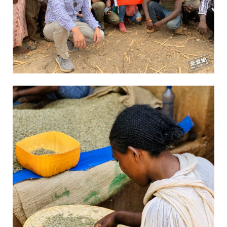
爾
希
2
2
0
g
/
袋
商
品
兌
換
券
C
o
p
h
i