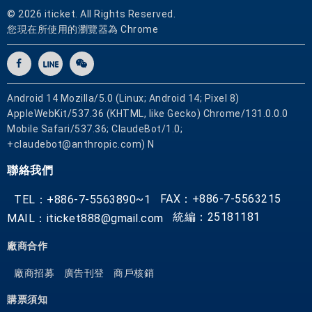
© 2026 iticket. All Rights Reserved.
您現在所使用的瀏覽器為 Chrome
Android 14 Mozilla/5.0 (Linux; Android 14; Pixel 8)
AppleWebKit/537.36 (KHTML, like Gecko) Chrome/131.0.0.0
Mobile Safari/537.36; ClaudeBot/1.0;
+claudebot@anthropic.com) N
聯絡我們
FAX：+886-7-5563215
TEL：+886-7-5563890~1
統編：25181181
MAIL：iticket888@gmail.com
廠商合作
廠商招募
廣告刊登
商戶核銷
購票須知