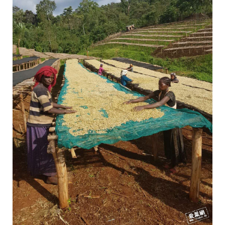
格
把
關
每
一
批
次
的
品
質
、
風
味
。
C
o
p
h