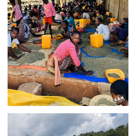
，
並
深
入
咖
啡
豆
產
區
找
尋
精
品
中
的
精
品
，
嚴