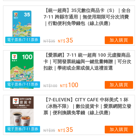
豆
【統一超商】35元數位商品卡（S）｜全台
，
7-11 跨縣市通用｜無使用期限可分次消費
由
｜行動便利免帶錢包（線上供應）
C
o
35
電子票券/7-11票券
加入購買
35
p
h
【愛票網】7-11 統一超商 100 元虛擬商品
i
卡｜可開發票統編與一鍵批量轉贈｜可分次
國
扣款｜學術或企業或個人送禮首選
際
咖
100
電子票券/7-11票券
加入購買
100
啡
品
【7-ELEVEN】CITY CAFE 中杯美式 1 杯
質
（冰熱不限）｜數位提貨卡｜愛票網開立發
鑑
票｜便利換購免零錢（線上供應）
定
師
35
電子票券/7-11票券
加入購買
35
(