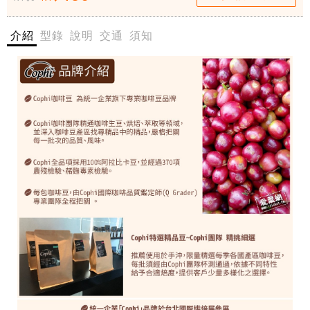
4
票網
5
介紹
型錄
說明
交通
須知
0
-
愛
票
網