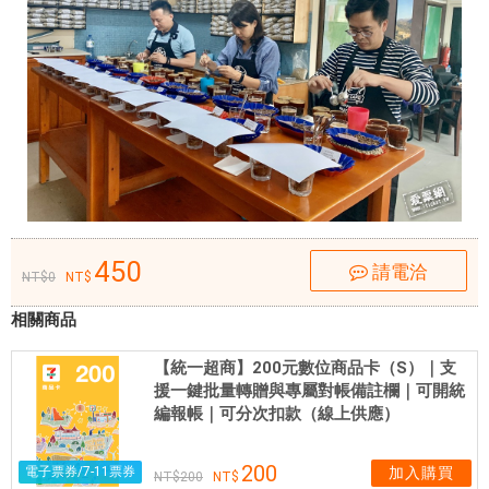
3
7
0
項
農
殘
檢
驗
、
赭
450
請電洽
麴
0
毒
相關商品
素
檢
【統一超商】200元數位商品卡（S）｜支
驗
援一鍵批量轉贈與專屬對帳備註欄｜可開統
每
編報帳｜可分次扣款（線上供應）
包
咖
200
電子票券/7-11票券
加入購買
200
啡