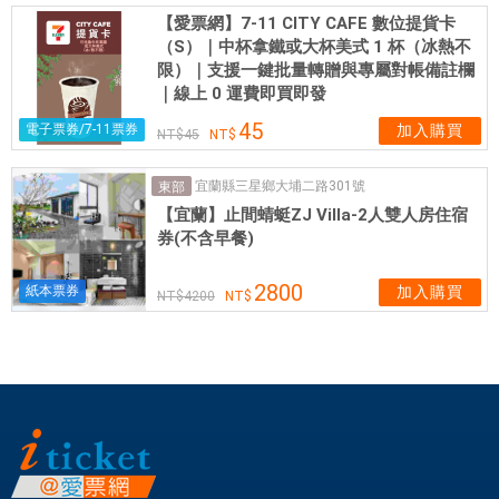
Q
【愛票網】7-11 CITY CAFE 數位提貨卡
G
（S）｜中杯拿鐵或大杯美式 1 杯（冰熱不
r
限）｜支援一鍵批量轉贈與專屬對帳備註欄
a
｜線上 0 運費即買即發
d
45
電子票券/7-11票券
加入購買
e
45
r
宜蘭縣三星鄉大埔二路301號
東部
)
【宜蘭】止間蜻蜓ZJ Villa-2人雙人房住宿
專
券(不含早餐)
業
團
2800
紙本票券
加入購買
隊
4200
全
程
把
關
。