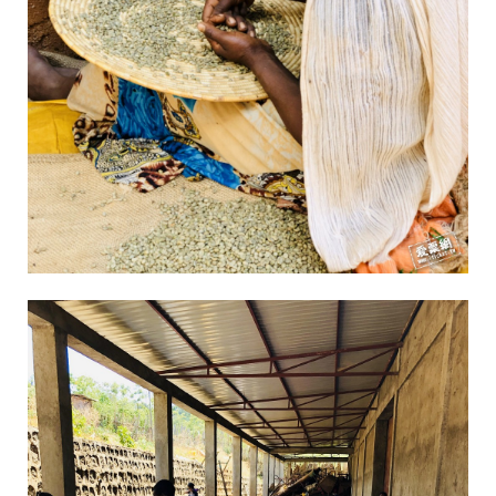
咖
啡
團
隊
精
通
咖
啡
生
豆
、
烘
焙
、
萃
取
等
領
域