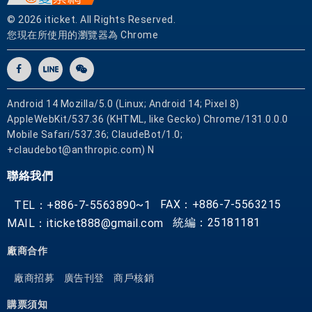
© 2026 iticket. All Rights Reserved.
您現在所使用的瀏覽器為 Chrome
得
天
獨
厚
Android 14 Mozilla/5.0 (Linux; Android 14; Pixel 8)
的
AppleWebKit/537.36 (KHTML, like Gecko) Chrome/131.0.0.0
遼
Mobile Safari/537.36; ClaudeBot/1.0;
闊
+claudebot@anthropic.com) N
水
域
聯絡我們
沿
FAX：+886-7-5563215
TEL：+886-7-5563890~1
湖
統編：25181181
MAIL：iticket888@gmail.com
環
廠商合作
繞
的
廠商招募
廣告刊登
商戶核銷
山
巒
購票須知