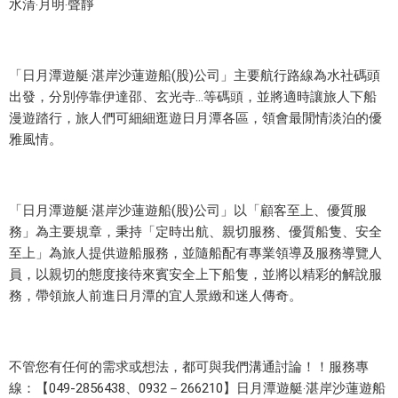
水清‧月明‧聲靜
船
雙
人
「日月潭遊艇‧湛岸沙蓮遊船(股)公司」主要航行路線為水社碼頭
出發，分別停靠伊達邵、玄光寺…等碼頭，並將適時讓旅人下船
遊
漫遊踏行，旅人們可細細逛遊日月潭各區，領會最閒情淡泊的優
湖
雅風情。
船
票
「日月潭遊艇‧湛岸沙蓮遊船(股)公司」以「顧客至上、優質服
務」為主要規章，秉持「定時出航、親切服務、優質船隻、安全
至上」為旅人提供遊船服務，並隨船配有專業領導及服務導覽人
＊
員，以親切的態度接待來賓安全上下船隻，並將以精彩的解說服
水
務，帶領旅人前進日月潭的宜人景緻和迷人傳奇。
清
‧
月
不管您有任何的需求或想法，都可與我們溝通討論！！服務專
明
線：【049-2856438、0932－266210】日月潭遊艇‧湛岸沙蓮遊船
‧