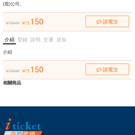
(股)公司。
聲
靜
150
～
請電洽
600
只
聞
介紹
型錄
說明
交通
須知
咖
啡
介紹
茶
葉
150
請電洽
香
600
、
相關商品
不
見
重
柴
油
煙
味