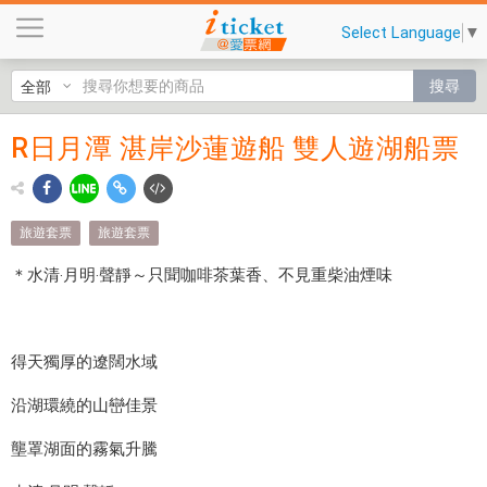
R
Select Language
▼
日
月
搜尋
潭
湛
R日月潭 湛岸沙蓮遊船 雙人遊湖船票
R
岸
沙
日
蓮
月
遊
旅遊套票
旅遊套票
船
潭
＊水清‧月明‧聲靜～只聞咖啡茶葉香、不見重柴油煙味
雙
湛
人
遊
岸
湖
得天獨厚的遼闊水域
沙
船
沿湖環繞的山巒佳景
票
蓮
壟罩湖面的霧氣升騰
遊